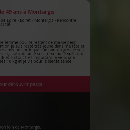
e 49 ans
à Montargis
 de Loire
›
Loiret
›
Montargis
›
Rencontre
ascal
e femme pour le restant de ma vie.peut-
tention je suis resté très jeune dans ma tête et
ntre amis où sortir quelque part en gros je suis
r ça se voit où je suis torse nu je suis tout
dr et surtout très important je veux une
 10 kg et je vis pour la bienfaisance
our découvrir pascal
non loin de Montargis.