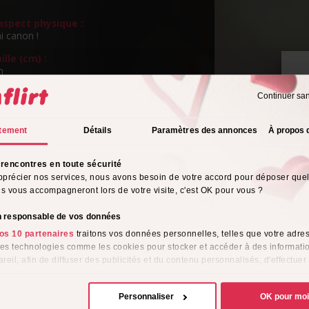
spect physique :
i canon !
ille (cm) :
m
ngueur de cheveux :
Continuer sa
s
P
v
eux :
tement
Détails
Paramètres des annonces
À propos 
rientation sexuelle :
rencontres en toute sécurité
o
pprécier nos services, nous avons besoin de votre accord pour déposer que
ils vous accompagneront lors de votre visite, c'est OK pour vous ?
s de l'alcool :
on responsable de vos données
tyle vestimentaire :
os 10 partenaires
traitons vos données personnelles, telles que votre adres
 des technologies comme les cookies pour stocker et accéder à des informati
reil, afin de diffuser des publicités et du contenu personnalisés, d'effectuer
me :
e performance des publicités et du contenu, ainsi que de réaliser des étud
ionnellement
e, favorisant ainsi le développement de services. Vous avez le choix quant 
Personnaliser
OK pour mo
ion de vos données et à leurs finalités. Vous pouvez modifier ou retirer votre
ligion :