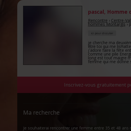
pascal
,
Homme d
Rencontre
›
Centre-Val
hommes Montargis
›
p
ici pour discuter
je cherche ma deuxièm
être toi qui me lis!!!at
j'adore faire la fête e
comme une pile Energize
long est tout maigre m
femme qui me donne ses
Inscrivez-vous gratuitement p
Ma recherche
Je souhaiterai rencontrer une femme entre 35 et 48 ans 