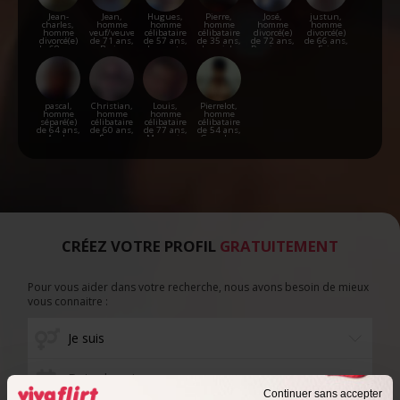
Jean-
Jean,
Hugues,
Pierre,
José,
justun,
charles,
homme
homme
homme
homme
homme
homme
veuf/veuve
célibataire
célibataire
divorcé(e)
divorcé(e)
divorcé(e)
de 71 ans,
de 57 ans,
de 35 ans,
de 72 ans,
de 66 ans,
de 68 ans,
Barjac
Lauzerte
Laguiole
Perpignan
Foix
Toulouse
pascal,
Christian,
Louis,
Pierrelot,
homme
homme
homme
homme
séparé(e)
célibataire
célibataire
célibataire
de 64 ans,
de 60 ans,
de 77 ans,
de 54 ans,
Auch
Éauze
Mauguio
Gourdon
CRÉEZ VOTRE PROFIL
GRATUITEMENT
Pour vous aider dans votre recherche, nous avons besoin de mieux
vous connaitre :
Date de naissance
Continuer sans accepter