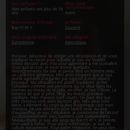
Des enfants ? :
Mon style
vestimentaire :
Mes enfants ont plus de 18
ans
Autre
Mon niveau d'étude :
Je fume :
Bac+5 et +
Souvent
Mon origine ethnique :
Ma religion :
Européenne
Agnostique
Bonjour, laborieux de rédiger une description et de vous
expliquer la raison pour laquelle je suis sur Vivaflirt.
Venez discuter avec moi pour apprendre à me connaître.
Quoi qu’il en soit, je vous donne quelques
renseignements sur bibi. Je pense être un homme avec
un caractère généreux. Mes amis trouvent que je suis
plutôt agréable à regarder par rapport à mon aspect
physique. Ma silhouette est plutôt équilibrée. Je me
considère comme une personne qui se situe dans les
normes au niveau de la taille, en effet, je fais 176cm. La
balance dit que je pèse 78kg. Au niveau grandeur
capillaire, mes cheveux sont courts. On peut dire que
mes cheveux sont dans les tons gris. Mes yeux sont
bleus. L’élément du corps la plus magnifique c’est mes
cheveux. J’ai une attirance pour l’autre sexe. Au jour
d’aujourd’hui, je suis Célibataire. Je consomme de l’alcool
occasionnellement. Mes bambins sont indépendants.
Niveau étude, je suis allé jusqu’au Bac+5 et +. Je prends
mon pied à fumer. Pour votre information, je suis de
culture européenne. Pour parler religiosité, on peut dire