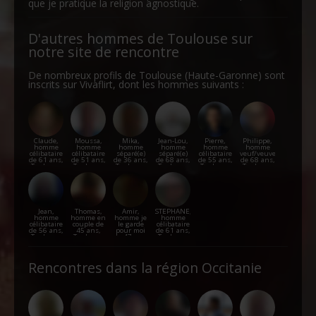
que je pratique la religion agnostique.
D'autres hommes de Toulouse sur
notre site de rencontre
De nombreux profils de Toulouse (Haute-Garonne) sont
inscrits sur Vivaflirt, dont les hommes suivants :
Claude,
Moussa,
Mika,
Jean-Lou,
Pierre,
Philippe,
homme
homme
homme
homme
homme
homme
célibataire
célibataire
séparé(e)
séparé(e)
célibataire
veuf/veuve
de 61 ans,
de 51 ans,
de 36 ans,
de 68 ans,
de 55 ans,
de 68 ans,
Toulouse
Toulouse
Toulouse
Toulouse
Toulouse
Toulouse
Jean,
Thomas,
Amir,
STEPHANE,
homme
homme en
homme je
homme
célibataire
couple de
le garde
célibataire
de 56 ans,
45 ans,
pour moi
de 61 ans,
Toulouse
Toulouse
de 47 ans,
Toulouse
Toulouse
Rencontres dans la région Occitanie