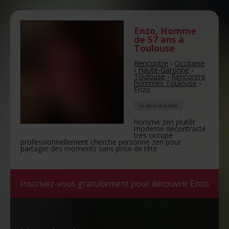
Enzo
,
Homme
de 57 ans
à
Toulouse
Rencontre
›
Occitanie
›
Haute-Garonne
›
Toulouse
›
Rencontre
hommes Toulouse
›
Enzo
ici pour discuter
homme zen plutôt
moderne décontracté
très occupé
professionnellement cherche personne zen pour
partager des moments sans prise de tête
Inscrivez-vous gratuitement pour découvrir Enzo